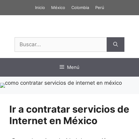
Saltar
Inicio
México
Colombia
Perú
al
contenido
Buscar:
Menú
Ir a contratar servicios de
Internet en México