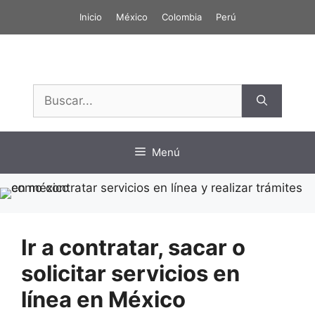
Saltar
Inicio
México
Colombia
Perú
al
contenido
Buscar:
Menú
Ir a contratar, sacar o
solicitar servicios en
línea en México