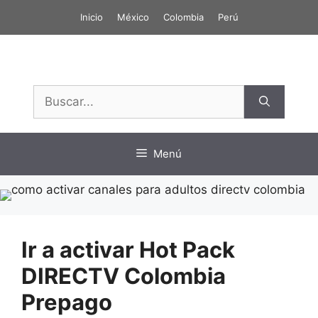
Saltar
Inicio
México
Colombia
Perú
al
contenido
Buscar:
Menú
Ir a activar Hot Pack
DIRECTV Colombia
Prepago