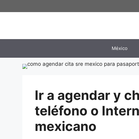
Saltar
al
contenido
México
Ir a agendar y c
teléfono o Inter
mexicano