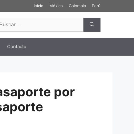
Inicio
México
Colombia
Perú
scar:
Contacto
pasaporte por
saporte