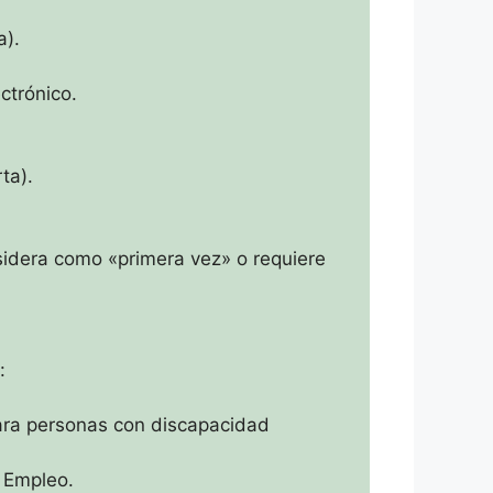
a).
ctrónico.
ta).
nsidera como «primera vez» o requiere
:
ara personas con discapacidad
e Empleo.